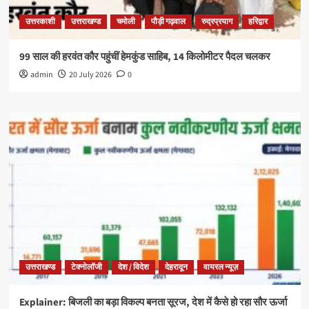
उत्तरकाशी
उत्तराखण्ड
चमोली
पौड़ी गढ़वाल
रुद्रप्रयाग
हरिद्वार
99 साल की हरवंत कौर पहुंचीं हेमकुंड साहिब, 14 किलोमीटर पैदल चलकर
admin
20 July 2026
0
उत्तराखण्ड
टेक्नोलॉजी
देश / विदेश
देहरादून
वायरल न्यूज़
Explainer: बिजली का बड़ा विकल्प बनता सूरज, देश में कैसे हो रहा सौर ऊर्जा