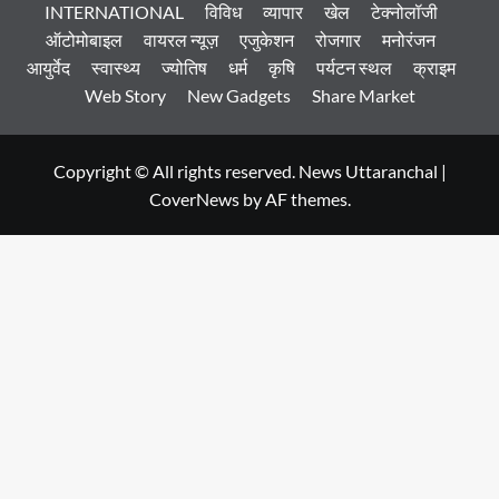
INTERNATIONAL
विविध
व्यापार
खेल
टेक्नोलॉजी
ऑटोमोबाइल
वायरल न्यूज़
एजुकेशन
रोजगार
मनोरंजन
आयुर्वेद
स्वास्थ्य
ज्योतिष
धर्म
कृषि
पर्यटन स्थल
क्राइम
Web Story
New Gadgets
Share Market
Copyright © All rights reserved. News Uttaranchal
|
CoverNews
by AF themes.