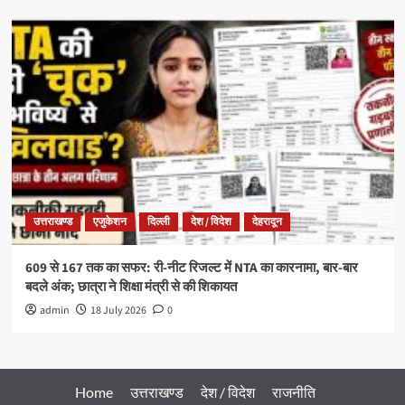
उत्तराखण्ड
एजुकेशन
दिल्ली
देश / विदेश
देहरादून
609 से 167 तक का सफर: री-नीट रिजल्ट में NTA का कारनामा, बार-बार
बदले अंक; छात्रा ने शिक्षा मंत्री से की शिकायत
admin
18 July 2026
0
Home
उत्तराखण्ड
देश / विदेश
राजनीति