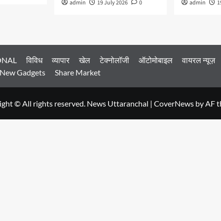
admin
19 July 2026
0
admin
1
ONAL
विविध
व्यापार
खेल
टेक्नोलॉजी
ऑटोमोबाइल
वायरल न्यूज़
New Gadgets
Share Market
ght © All rights reserved. News Uttaranchal
|
CoverNews
by AF t