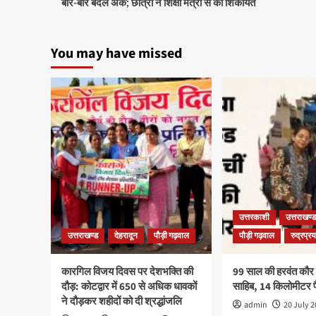
बार-बार बदले अंक; छात्रा ने शिक्षा मंत्री से की शिकायत
You may have missed
उत्तरकाशी
उत्तराखण्ड
उत्तराखण्ड
देहरादून
पौड़ी गढ़वाल
पौड़ी गढ़वाल
रुद्रप्र
कारगिल विजय दिवस पर देशभक्ति की
99 साल की हरवंत कौर पह
दौड़: कोटद्वार में 650 से अधिक धावकों
साहिब, 14 किलोमीटर
ने दौड़कर शहीदों को दी श्रद्धांजलि
admin
20 July 