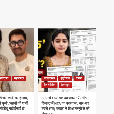
मनोरंजन
महाराष्ट्र
उत्तराखण्ड
एजुकेशन
दिल्ली
देश / विदेश
देहरादून
ीसरी शादी पर हंगामा,
609 से 167 तक का सफर: री-नीट
ी चुप्पी ,’बहनों की शादी
रिजल्ट में NTA का कारनामा, बार-बार
री हिंदू नहीं ईसाई हैं’
बदले अंक; छात्रा ने शिक्षा मंत्री से की