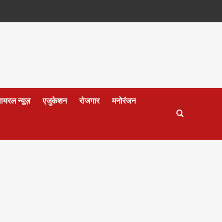
वायरल न्यूज़
एजुकेशन
रोजगार
मनोरंजन