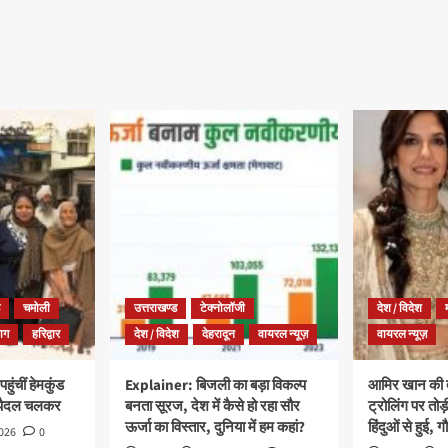
चमोली
उत्तराखण्ड
टेक्नोलॉजी
देश / विदेश
याग
हरिद्वार
देश / विदेश
देहरादून
वायरल न्यूज़
वायरल न्यूज़
ुंचीं हेमकुंड
Explainer: बिजली का बड़ा विकल्प
आमिर खान की त
 पैदल चलकर
बनता सूरज, देश में कैसे हो रहा सौर
ट्रोलिंग पर तोड़
ऊर्जा का विस्तार, दुनिया में हम कहां?
हिंदुओं से हुई, गौ
2026
0