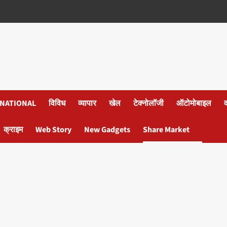
NATIONAL
विविध
व्यापार
खेल
टेक्नोलॉजी
ऑटोमोबाइल
क्राइम
Web Story
New Gadgets
Share Market