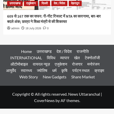
उत्तराखण्ड
एजुकेशन
दिल्ली
देश / विदेश
देहरादून
609 से 167 तक का सफर: री-नीट रिजल्ट में NTA का कारनामा, बार-बार
बदले अंक; छात्रा ने शिक्षा मंत्री से की शिकायत
admin
18 July 2026
0
Home
उत्तराखण्ड
देश / विदेश
राजनीति
INTERNATIONAL
विविध
व्यापार
खेल
टेक्नोलॉजी
ऑटोमोबाइल
वायरल न्यूज़
एजुकेशन
रोजगार
मनोरंजन
आयुर्वेद
स्वास्थ्य
ज्योतिष
धर्म
कृषि
पर्यटन स्थल
क्राइम
Web Story
New Gadgets
Share Market
Copyright © All rights reserved. News Uttaranchal
|
CoverNews
by AF themes.