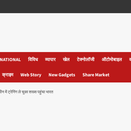
NATIONAL
विविध
व्यापार
खेल
टेक्नोलॉजी
ऑटोमोबाइल
क्राइम
Web Story
New Gadgets
Share Market
में ट्रेनिंग ले चुका शख्स पहुंचा भारत