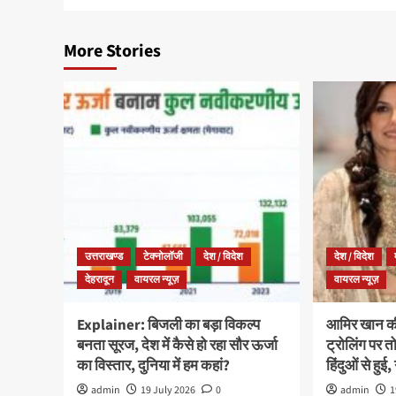
More Stories
उत्तराखण्ड
टेक्नोलॉजी
देश / विदेश
देश / विदेश
देहरादून
वायरल न्यूज़
वायरल न्यूज़
Explainer: बिजली का बड़ा विकल्प
आमिर खान की 
बनता सूरज, देश में कैसे हो रहा सौर ऊर्जा
ट्रोलिंग पर तो
का विस्तार, दुनिया में हम कहां?
हिंदुओं से हुई, 
admin
19 July 2026
0
admin
1