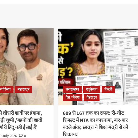
मनोरंजन
महाराष्ट्र
उत्तराखण्ड
एजुकेशन
दिल्ली
देश / विदेश
देहरादून
तीसरी शादी पर हंगामा,
609 से 167 तक का सफर: री-नीट
ड़ी चुप्पी ,’बहनों की शादी
रिजल्ट में NTA का कारनामा, बार-बार
गौरी हिंदू नहीं ईसाई हैं’
बदले अंक; छात्रा ने शिक्षा मंत्री से की
शिकायत
9 July 2026
0