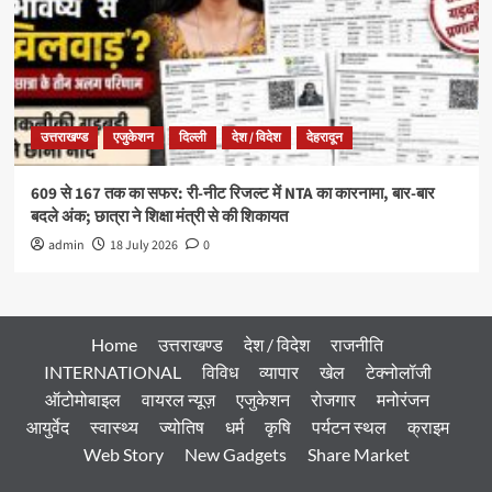
उत्तराखण्ड
एजुकेशन
दिल्ली
देश / विदेश
देहरादून
609 से 167 तक का सफर: री-नीट रिजल्ट में NTA का कारनामा, बार-बार
बदले अंक; छात्रा ने शिक्षा मंत्री से की शिकायत
admin
18 July 2026
0
Home
उत्तराखण्ड
देश / विदेश
राजनीति
INTERNATIONAL
विविध
व्यापार
खेल
टेक्नोलॉजी
ऑटोमोबाइल
वायरल न्यूज़
एजुकेशन
रोजगार
मनोरंजन
आयुर्वेद
स्वास्थ्य
ज्योतिष
धर्म
कृषि
पर्यटन स्थल
क्राइम
Web Story
New Gadgets
Share Market