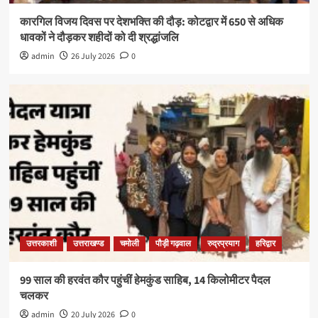
कारगिल विजय दिवस पर देशभक्ति की दौड़: कोटद्वार में 650 से अधिक
धावकों ने दौड़कर शहीदों को दी श्रद्धांजलि
admin
26 July 2026
0
उत्तरकाशी
उत्तराखण्ड
चमोली
पौड़ी गढ़वाल
रुद्रप्रयाग
हरिद्वार
99 साल की हरवंत कौर पहुंचीं हेमकुंड साहिब, 14 किलोमीटर पैदल
चलकर
admin
20 July 2026
0