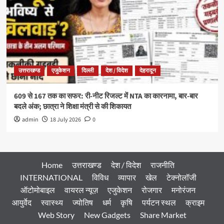
उत्तराखण्ड
एजुकेशन
दिल्ली
देश / विदेश
देहरादून
609 से 167 तक का सफर: री-नीट रिजल्ट में NTA का कारनामा, बार-बार
बदले अंक; छात्रा ने शिक्षा मंत्री से की शिकायत
admin
18 July 2026
0
Home
उत्तराखण्ड
देश / विदेश
राजनीति
INTERNATIONAL
विविध
व्यापार
खेल
टेक्नोलॉजी
ऑटोमोबाइल
वायरल न्यूज़
एजुकेशन
रोजगार
मनोरंजन
आयुर्वेद
स्वास्थ्य
ज्योतिष
धर्म
कृषि
पर्यटन स्थल
क्राइम
Web Story
New Gadgets
Share Market