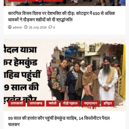
कारगिल विजय दिवस पर देशभक्ति की दौड़: कोटद्वार में 650 से अधिक
धावकों ने दौड़कर शहीदों को दी श्रद्धांजलि
admin
26 July 2026
0
उत्तरकाशी
उत्तराखण्ड
चमोली
पौड़ी गढ़वाल
रुद्रप्रयाग
हरिद्वार
99 साल की हरवंत कौर पहुंचीं हेमकुंड साहिब, 14 किलोमीटर पैदल
चलकर