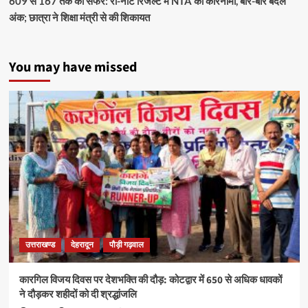
609 से 167 तक का सफर: री-नीट रिजल्ट में NTA का कारनामा, बार-बार बदले
अंक; छात्रा ने शिक्षा मंत्री से की शिकायत
You may have missed
उत्तराखण्ड
देहरादून
पौड़ी गढ़वाल
कारगिल विजय दिवस पर देशभक्ति की दौड़: कोटद्वार में 650 से अधिक धावकों
ने दौड़कर शहीदों को दी श्रद्धांजलि