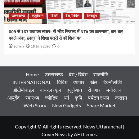
उत्तराखण्ड
एजुकेशन
दिल्ली
देश / विदेश
देहरादून
609 से 167 तक का सफर: री-नीट रिजल्ट में NTA का कारनामा, बार-बार
बदले अंक; छात्रा ने शिक्षा मंत्री से की शिकायत
admin
18 July 2026
0
Home
उत्तराखण्ड
देश / विदेश
राजनीति
INTERNATIONAL
विविध
व्यापार
खेल
टेक्नोलॉजी
ऑटोमोबाइल
वायरल न्यूज़
एजुकेशन
रोजगार
मनोरंजन
आयुर्वेद
स्वास्थ्य
ज्योतिष
धर्म
कृषि
पर्यटन स्थल
क्राइम
Web Story
New Gadgets
Share Market
Copyright © All rights reserved. News Uttaranchal
|
CoverNews
by AF themes.