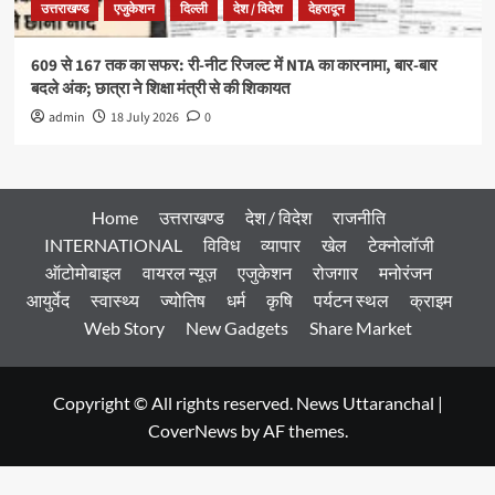
उत्तराखण्ड
एजुकेशन
दिल्ली
देश / विदेश
देहरादून
609 से 167 तक का सफर: री-नीट रिजल्ट में NTA का कारनामा, बार-बार
बदले अंक; छात्रा ने शिक्षा मंत्री से की शिकायत
admin
18 July 2026
0
Home
उत्तराखण्ड
देश / विदेश
राजनीति
INTERNATIONAL
विविध
व्यापार
खेल
टेक्नोलॉजी
ऑटोमोबाइल
वायरल न्यूज़
एजुकेशन
रोजगार
मनोरंजन
आयुर्वेद
स्वास्थ्य
ज्योतिष
धर्म
कृषि
पर्यटन स्थल
क्राइम
Web Story
New Gadgets
Share Market
Copyright © All rights reserved. News Uttaranchal
|
CoverNews
by AF themes.