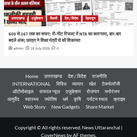
उत्तराखण्ड
एजुकेशन
दिल्ली
देश / विदेश
देहरादून
609 से 167 तक का सफर: री-नीट रिजल्ट में NTA का कारनामा, बार-बार
बदले अंक; छात्रा ने शिक्षा मंत्री से की शिकायत
admin
18 July 2026
0
Home
उत्तराखण्ड
देश / विदेश
राजनीति
INTERNATIONAL
विविध
व्यापार
खेल
टेक्नोलॉजी
ऑटोमोबाइल
वायरल न्यूज़
एजुकेशन
रोजगार
मनोरंजन
आयुर्वेद
स्वास्थ्य
ज्योतिष
धर्म
कृषि
पर्यटन स्थल
क्राइम
Web Story
New Gadgets
Share Market
Copyright © All rights reserved. News Uttaranchal
|
CoverNews
by AF themes.