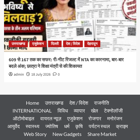
उत्तराखण्ड
एजुकेशन
दिल्ली
देश / विदेश
देहरादून
609 से 167 तक का सफर: री-नीट रिजल्ट में NTA का कारनामा, बार-बार
बदले अंक; छात्रा ने शिक्षा मंत्री से की शिकायत
admin
18 July 2026
0
Home
उत्तराखण्ड
देश / विदेश
राजनीति
INTERNATIONAL
विविध
व्यापार
खेल
टेक्नोलॉजी
ऑटोमोबाइल
वायरल न्यूज़
एजुकेशन
रोजगार
मनोरंजन
आयुर्वेद
स्वास्थ्य
ज्योतिष
धर्म
कृषि
पर्यटन स्थल
क्राइम
Web Story
New Gadgets
Share Market