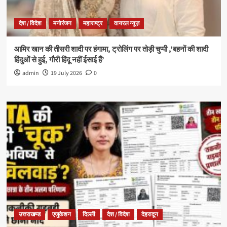
देश / विदेश
मनोरंजन
महाराष्ट्र
वायरल न्यूज़
आमिर खान की तीसरी शादी पर हंगामा, ट्रोलिंग पर तोड़ी चुप्पी ,’बहनों की शादी
हिंदुओं से हुई, गौरी हिंदू नहीं ईसाई हैं’
admin
19 July 2026
0
उत्तराखण्ड
एजुकेशन
दिल्ली
देश / विदेश
देहरादून