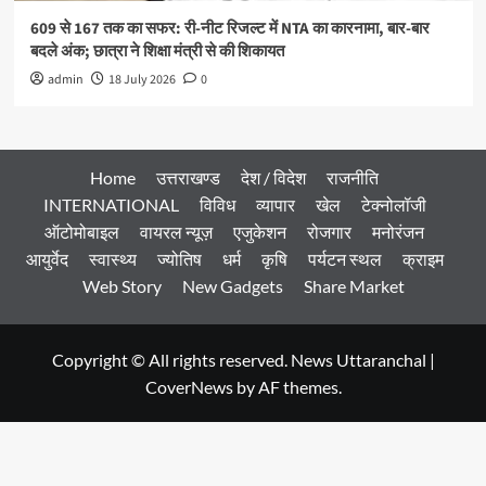
609 से 167 तक का सफर: री-नीट रिजल्ट में NTA का कारनामा, बार-बार
बदले अंक; छात्रा ने शिक्षा मंत्री से की शिकायत
admin
18 July 2026
0
Home
उत्तराखण्ड
देश / विदेश
राजनीति
INTERNATIONAL
विविध
व्यापार
खेल
टेक्नोलॉजी
ऑटोमोबाइल
वायरल न्यूज़
एजुकेशन
रोजगार
मनोरंजन
आयुर्वेद
स्वास्थ्य
ज्योतिष
धर्म
कृषि
पर्यटन स्थल
क्राइम
Web Story
New Gadgets
Share Market
Copyright © All rights reserved. News Uttaranchal
|
CoverNews
by AF themes.