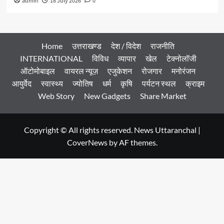
admin
18 July 2026
0
Home
उत्तराखण्ड
देश / विदेश
राजनीति
INTERNATIONAL
विविध
व्यापार
खेल
टेक्नोलॉजी
ऑटोमोबाइल
वायरल न्यूज़
एजुकेशन
रोजगार
मनोरंजन
आयुर्वेद
स्वास्थ्य
ज्योतिष
धर्म
कृषि
पर्यटन स्थल
क्राइम
Web Story
New Gadgets
Share Market
Copyright © All rights reserved. News Uttaranchal
|
CoverNews
by AF themes.