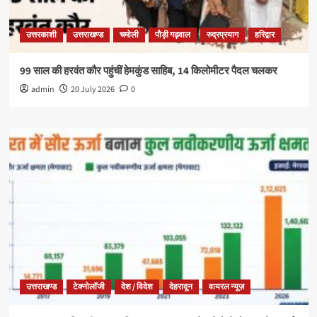
उत्तरकाशी
उत्तराखण्ड
चमोली
पौड़ी गढ़वाल
रुद्रप्रयाग
हरिद्वार
99 साल की हरवंत कौर पहुंचीं हेमकुंड साहिब, 14 किलोमीटर पैदल चलकर
admin
20 July 2026
0
उत्तराखण्ड
टेक्नोलॉजी
देश / विदेश
देहरादून
वायरल न्यूज़