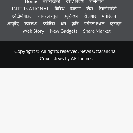
Home
उत्तराखण्ड
देश / विदेश
राजनीति
INTERNATIONAL
विविध
व्यापार
खेल
टेक्नोलॉजी
ऑटोमोबाइल
वायरल न्यूज़
एजुकेशन
रोजगार
मनोरंजन
आयुर्वेद
स्वास्थ्य
ज्योतिष
धर्म
कृषि
पर्यटन स्थल
क्राइम
Web Story
New Gadgets
Share Market
Copyright © All rights reserved. News Uttaranchal
|
CoverNews
by AF themes.