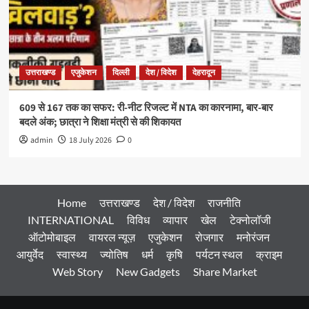
उत्तराखण्ड
एजुकेशन
दिल्ली
देश / विदेश
देहरादून
609 से 167 तक का सफर: री-नीट रिजल्ट में NTA का कारनामा, बार-बार
बदले अंक; छात्रा ने शिक्षा मंत्री से की शिकायत
admin
18 July 2026
0
Home
उत्तराखण्ड
देश / विदेश
राजनीति
INTERNATIONAL
विविध
व्यापार
खेल
टेक्नोलॉजी
ऑटोमोबाइल
वायरल न्यूज़
एजुकेशन
रोजगार
मनोरंजन
आयुर्वेद
स्वास्थ्य
ज्योतिष
धर्म
कृषि
पर्यटन स्थल
क्राइम
Web Story
New Gadgets
Share Market