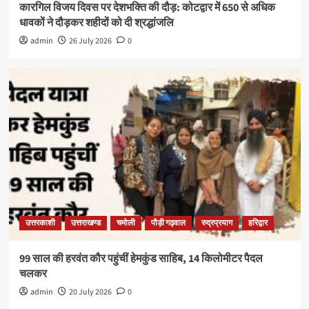
कारगिल विजय दिवस पर देशभक्ति की दौड़: कोटद्वार में 650 से अधिक
धावकों ने दौड़कर शहीदों को दी श्रद्धांजलि
admin
26 July 2026
0
उत्तरकाशी
उत्तराखण्ड
चमोली
पौड़ी गढ़वाल
रुद्रप्रयाग
हरिद्वार
99 साल की हरवंत कौर पहुंचीं हेमकुंड साहिब, 14 किलोमीटर पैदल
चलकर
admin
20 July 2026
0