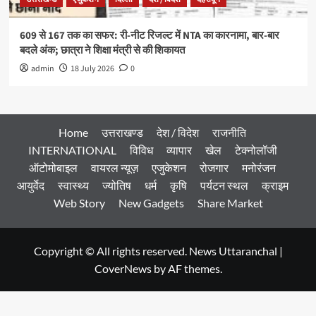
609 से 167 तक का सफर: री-नीट रिजल्ट में NTA का कारनामा, बार-बार
बदले अंक; छात्रा ने शिक्षा मंत्री से की शिकायत
admin
18 July 2026
0
Home
उत्तराखण्ड
देश / विदेश
राजनीति
INTERNATIONAL
विविध
व्यापार
खेल
टेक्नोलॉजी
ऑटोमोबाइल
वायरल न्यूज़
एजुकेशन
रोजगार
मनोरंजन
आयुर्वेद
स्वास्थ्य
ज्योतिष
धर्म
कृषि
पर्यटन स्थल
क्राइम
Web Story
New Gadgets
Share Market
Copyright © All rights reserved. News Uttaranchal
|
CoverNews
by AF themes.