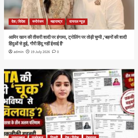
देश / विदेश
मनोरंजन
महाराष्ट्र
वायरल न्यूज़
आमिर खान की तीसरी शादी पर हंगामा, ट्रोलिंग पर तोड़ी चुप्पी ,’बहनों की शादी
हिंदुओं से हुई, गौरी हिंदू नहीं ईसाई हैं’
admin
19 July 2026
0
उत्तराखण्ड
एजुकेशन
दिल्ली
देश / विदेश
देहरादून