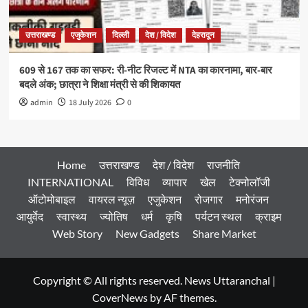
उत्तराखण्ड
एजुकेशन
दिल्ली
देश / विदेश
देहरादून
609 से 167 तक का सफर: री-नीट रिजल्ट में NTA का कारनामा, बार-बार
बदले अंक; छात्रा ने शिक्षा मंत्री से की शिकायत
admin
18 July 2026
0
Home
उत्तराखण्ड
देश / विदेश
राजनीति
INTERNATIONAL
विविध
व्यापार
खेल
टेक्नोलॉजी
ऑटोमोबाइल
वायरल न्यूज़
एजुकेशन
रोजगार
मनोरंजन
आयुर्वेद
स्वास्थ्य
ज्योतिष
धर्म
कृषि
पर्यटन स्थल
क्राइम
Web Story
New Gadgets
Share Market
Copyright © All rights reserved. News Uttaranchal
|
CoverNews
by AF themes.