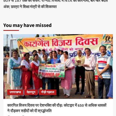
609 से 167 तक का सफर: री-नीट रिजल्ट में NTA का कारनामा, बार-बार बदले
अंक; छात्रा ने शिक्षा मंत्री से की शिकायत
You may have missed
उत्तराखण्ड
देहरादून
पौड़ी गढ़वाल
कारगिल विजय दिवस पर देशभक्ति की दौड़: कोटद्वार में 650 से अधिक धावकों
ने दौड़कर शहीदों को दी श्रद्धांजलि