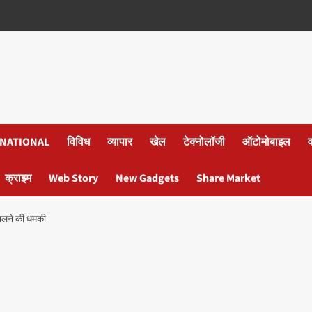
NATIONAL
विविध
व्यापार
खेल
टेक्नोलॉजी
ऑटोमोबाइल
क्राइम
Web Story
New Gadgets
Share Market
 डालने की धमकी