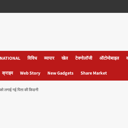
NATIONAL
विविध
व्यापार
खेल
टेक्नोलॉजी
ऑटोमोबाइल
क्राइम
Web Story
New Gadgets
Share Market
क को लगाई गई पिता की किडनी