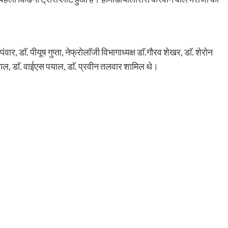
पंवार, डाॅ. पीयूष गुप्ता, नेफ्रोलाॅजी विभागाध्यक्ष डाॅ.गौरव शेखर, डाॅ. शेरोन
रवाल, डाॅ. वाईएस पयाल, डाॅ. प्रवीन तलवार शामिल थे।