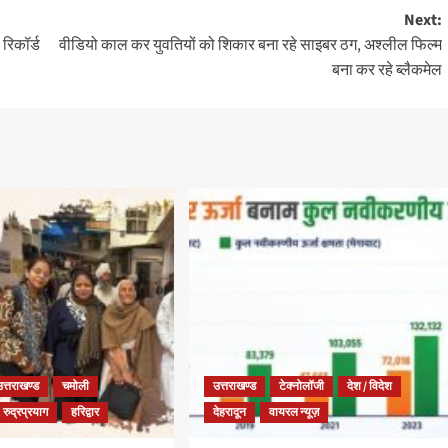
Next:
रिकॉर्ड
वीडियो काल कर युवतियों को शिकार बना रहे साइबर ठग, अश्लील फिल्म
बना कर रहे ब्लैकमेल
उत्तराखण्ड
चमोली
उत्तराखण्ड
टेक्नोलॉजी
देश / विदेश
रुद्रप्रयाग
हरिद्वार
देहरादून
वायरल न्यूज़