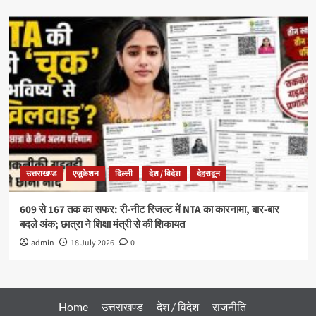
उत्तराखण्ड
एजुकेशन
दिल्ली
देश / विदेश
देहरादून
609 से 167 तक का सफर: री-नीट रिजल्ट में NTA का कारनामा, बार-बार
बदले अंक; छात्रा ने शिक्षा मंत्री से की शिकायत
admin
18 July 2026
0
Home
उत्तराखण्ड
देश / विदेश
राजनीति