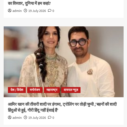
का विस्तार, दुनिया में हम कहां?
admin
19 July 2026
0
देश / विदेश
मनोरंजन
महाराष्ट्र
वायरल न्यूज़
आमिर खान की तीसरी शादी पर हंगामा, ट्रोलिंग पर तोड़ी चुप्पी ,’बहनों की शादी
हिंदुओं से हुई, गौरी हिंदू नहीं ईसाई हैं’
admin
19 July 2026
0