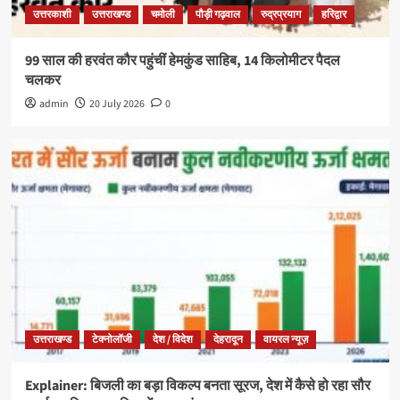
उत्तरकाशी
उत्तराखण्ड
चमोली
पौड़ी गढ़वाल
रुद्रप्रयाग
हरिद्वार
99 साल की हरवंत कौर पहुंचीं हेमकुंड साहिब, 14 किलोमीटर पैदल
चलकर
admin
20 July 2026
0
उत्तराखण्ड
टेक्नोलॉजी
देश / विदेश
देहरादून
वायरल न्यूज़
Explainer: बिजली का बड़ा विकल्प बनता सूरज, देश में कैसे हो रहा सौर