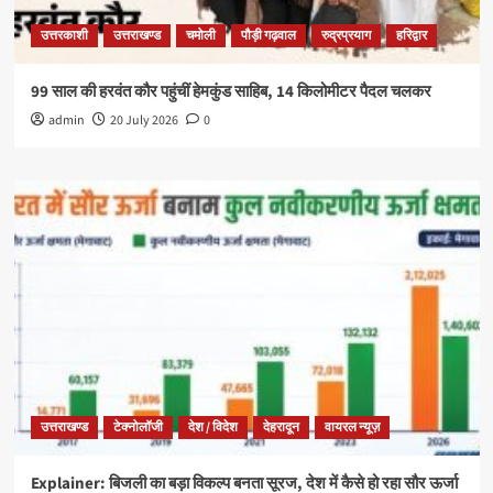
उत्तरकाशी
उत्तराखण्ड
चमोली
पौड़ी गढ़वाल
रुद्रप्रयाग
हरिद्वार
99 साल की हरवंत कौर पहुंचीं हेमकुंड साहिब, 14 किलोमीटर पैदल चलकर
admin
20 July 2026
0
उत्तराखण्ड
टेक्नोलॉजी
देश / विदेश
देहरादून
वायरल न्यूज़
Explainer: बिजली का बड़ा विकल्प बनता सूरज, देश में कैसे हो रहा सौर ऊर्जा