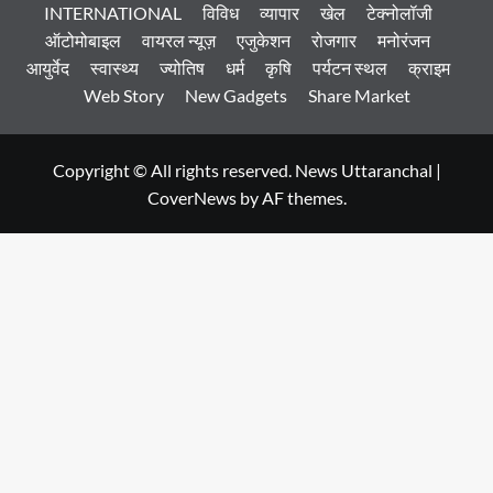
INTERNATIONAL
विविध
व्यापार
खेल
टेक्नोलॉजी
ऑटोमोबाइल
वायरल न्यूज़
एजुकेशन
रोजगार
मनोरंजन
आयुर्वेद
स्वास्थ्य
ज्योतिष
धर्म
कृषि
पर्यटन स्थल
क्राइम
Web Story
New Gadgets
Share Market
Copyright © All rights reserved. News Uttaranchal
|
CoverNews
by AF themes.