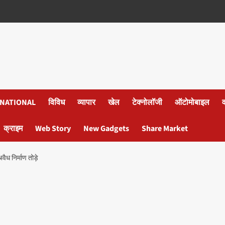
NATIONAL
विविध
व्यापार
खेल
टेक्नोलॉजी
ऑटोमोबाइल
क्राइम
Web Story
New Gadgets
Share Market
वैध निर्माण तोड़े