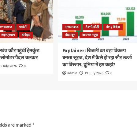
उत्तराखण्ड
चमोली
उत्तराखण्ड
टेक्नोलॉजी
देश / विदेश
रुद्रप्रयाग
हरिद्वार
देहरादून
वायरल न्यूज़
ंत कौर पहुंचीं हेमकुंड
Explainer: बिजली का बड़ा विकल्प
किलोमीटर पैदल चलकर
बनता सूरज, देश में कैसे हो रहा सौर ऊर्जा
का विस्तार, दुनिया में हम कहां?
0 July 2026
0
admin
19 July 2026
0
elds are marked
*