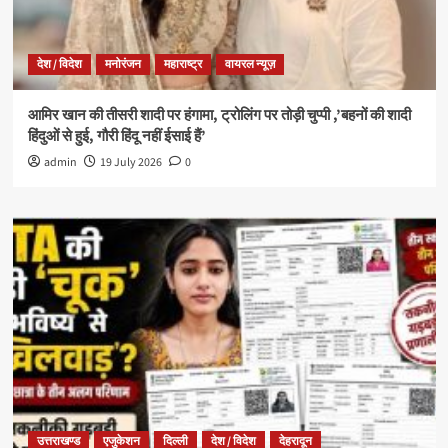
देश / विदेश
मनोरंजन
महाराष्ट्र
वायरल न्यूज़
आमिर खान की तीसरी शादी पर हंगामा, ट्रोलिंग पर तोड़ी चुप्पी ,’बहनों की शादी
हिंदुओं से हुई, गौरी हिंदू नहीं ईसाई हैं’
admin
19 July 2026
0
उत्तराखण्ड
एजुकेशन
दिल्ली
देश / विदेश
देहरादून