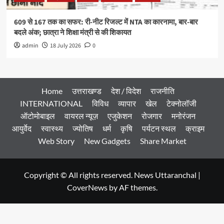
609 से 167 तक का सफर: री-नीट रिजल्ट में NTA का कारनामा, बार-बार
बदले अंक; छात्रा ने शिक्षा मंत्री से की शिकायत
admin
18 July 2026
0
Home
उत्तराखण्ड
देश / विदेश
राजनीति
INTERNATIONAL
विविध
व्यापार
खेल
टेक्नोलॉजी
ऑटोमोबाइल
वायरल न्यूज़
एजुकेशन
रोजगार
मनोरंजन
आयुर्वेद
स्वास्थ्य
ज्योतिष
धर्म
कृषि
पर्यटन स्थल
क्राइम
Web Story
New Gadgets
Share Market
Copyright © All rights reserved. News Uttaranchal
|
CoverNews
by AF themes.