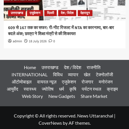
उत्तराखण्ड
एजुकेशन
दिल्ली
देश / विदेश
देहरादून
609 से 167 तक का सफर: री-नीट रिजल्ट में NTA का कारनामा, बार-बार
बदले अंक; छात्रा ने शिक्षा मंत्री से की शिकायत
admin
18 July 2026
0
Home
उत्तराखण्ड
देश / विदेश
राजनीति
INTERNATIONAL
विविध
व्यापार
खेल
टेक्नोलॉजी
ऑटोमोबाइल
वायरल न्यूज़
एजुकेशन
रोजगार
मनोरंजन
आयुर्वेद
स्वास्थ्य
ज्योतिष
धर्म
कृषि
पर्यटन स्थल
क्राइम
Web Story
New Gadgets
Share Market
Copyright © All rights reserved. News Uttaranchal
|
CoverNews
by AF themes.