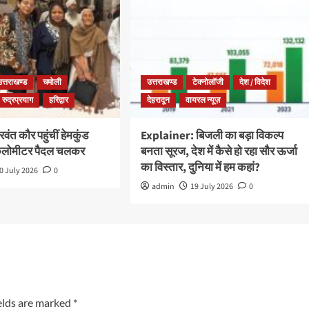
उत्तराखण्ड
चमोली
उत्तराखण्ड
टेक्नोलॉजी
देश / विदेश
रुद्रप्रयाग
हरिद्वार
देहरादून
वायरल न्यूज़
ंत कौर पहुंचीं हेमकुंड
Explainer: बिजली का बड़ा विकल्प
किलोमीटर पैदल चलकर
बनता सूरज, देश में कैसे हो रहा सौर ऊर्जा
का विस्तार, दुनिया में हम कहां?
0 July 2026
0
admin
19 July 2026
0
elds are marked
*