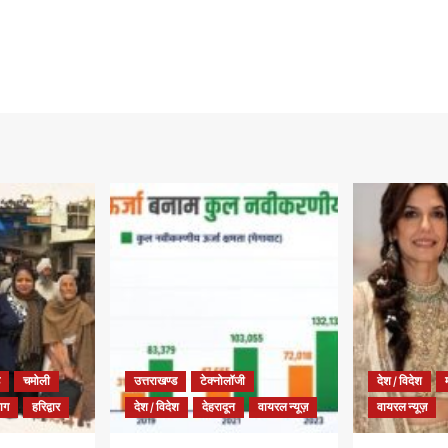
चमोली
उत्तराखण्ड
टेक्नोलॉजी
देश / विदेश
याग
हरिद्वार
देश / विदेश
देहरादून
वायरल न्यूज़
वायरल न्यूज़