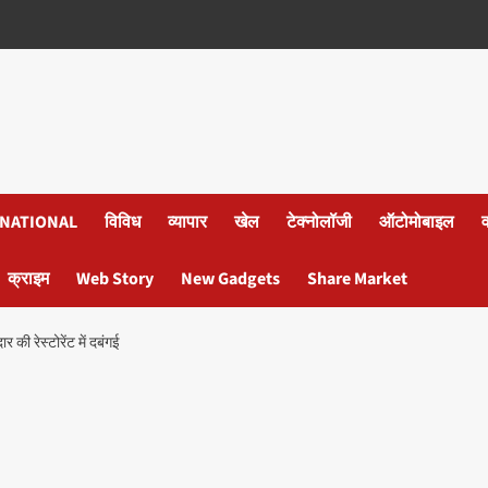
NATIONAL
विविध
व्यापार
खेल
टेक्नोलॉजी
ऑटोमोबाइल
क्राइम
Web Story
New Gadgets
Share Market
 की रेस्टोरेंट में दबंगई