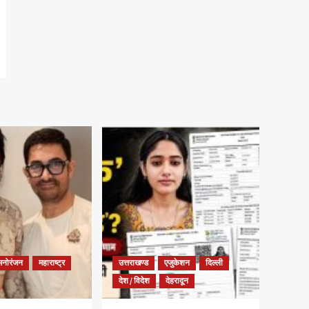
मनोरंजन
महाराष्ट्र
उत्तराखण्ड
एजुकेशन
दिल्ली
देश / विदेश
देहरादून