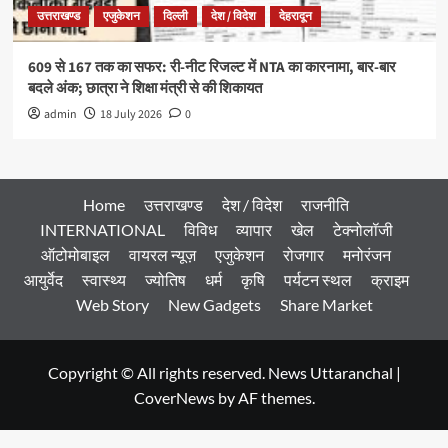
उत्तराखण्ड
एजुकेशन
दिल्ली
देश / विदेश
देहरादून
609 से 167 तक का सफर: री-नीट रिजल्ट में NTA का कारनामा, बार-बार
बदले अंक; छात्रा ने शिक्षा मंत्री से की शिकायत
admin
18 July 2026
0
Home
उत्तराखण्ड
देश / विदेश
राजनीति
INTERNATIONAL
विविध
व्यापार
खेल
टेक्नोलॉजी
ऑटोमोबाइल
वायरल न्यूज़
एजुकेशन
रोजगार
मनोरंजन
आयुर्वेद
स्वास्थ्य
ज्योतिष
धर्म
कृषि
पर्यटन स्थल
क्राइम
Web Story
New Gadgets
Share Market
Copyright © All rights reserved. News Uttaranchal
|
CoverNews
by AF themes.