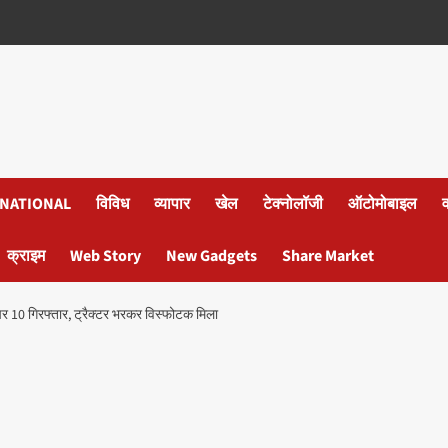
NATIONAL
विविध
व्यापार
खेल
टेक्नोलॉजी
ऑटोमोबाइल
क्राइम
Web Story
New Gadgets
Share Market
र पर 10 गिरफ्तार, ट्रैक्टर भरकर विस्फोटक मिला