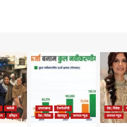
चमोली
उत्तराखण्ड
टेक्नोलॉजी
देश / विदेश
याग
हरिद्वार
देश / विदेश
देहरादून
वायरल न्यूज़
वायरल न्यूज़