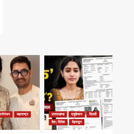
मनोरंजन
महाराष्ट्र
उत्तराखण्ड
एजुकेशन
दिल्ली
देश / विदेश
देहरादून