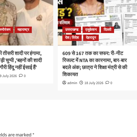
मनोरंजन
महाराष्ट्र
उत्तराखण्ड
एजुकेशन
दिल्ली
देश / विदेश
देहरादून
तीसरी शादी पर हंगामा,
609 से 167 तक का सफर: री-नीट
ड़ी चुप्पी ,’बहनों की शादी
रिजल्ट में NTA का कारनामा, बार-बार
गौरी हिंदू नहीं ईसाई हैं’
बदले अंक; छात्रा ने शिक्षा मंत्री से की
शिकायत
9 July 2026
0
admin
18 July 2026
0
elds are marked
*