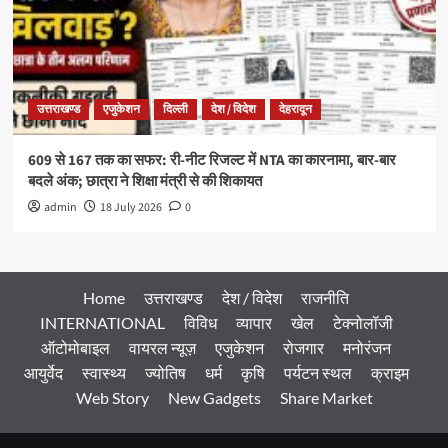
उत्तराखण्ड
एजुकेशन
दिल्ली
देश / विदेश
देहरादून
609 से 167 तक का सफर: री-नीट रिजल्ट में NTA का कारनामा, बार-बार
बदले अंक; छात्रा ने शिक्षा मंत्री से की शिकायत
admin
18 July 2026
0
Home
उत्तराखण्ड
देश / विदेश
राजनीति
INTERNATIONAL
विविध
व्यापार
खेल
टेक्नोलॉजी
ऑटोमोबाइल
वायरल न्यूज़
एजुकेशन
रोजगार
मनोरंजन
आयुर्वेद
स्वास्थ्य
ज्योतिष
धर्म
कृषि
पर्यटन स्थल
क्राइम
Web Story
New Gadgets
Share Market