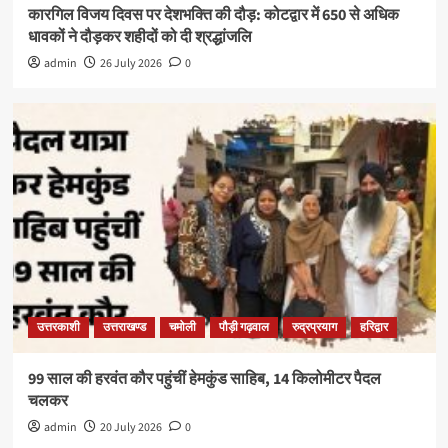
कारगिल विजय दिवस पर देशभक्ति की दौड़: कोटद्वार में 650 से अधिक
धावकों ने दौड़कर शहीदों को दी श्रद्धांजलि
admin
26 July 2026
0
उत्तरकाशी
उत्तराखण्ड
चमोली
पौड़ी गढ़वाल
रुद्रप्रयाग
हरिद्वार
99 साल की हरवंत कौर पहुंचीं हेमकुंड साहिब, 14 किलोमीटर पैदल
चलकर
admin
20 July 2026
0