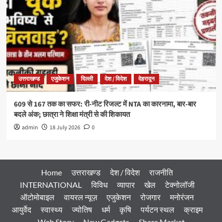
उत्तराखण्ड
एजुकेशन
दिल्ली
देश / विदेश
देहरादून
609 से 167 तक का सफर: री-नीट रिजल्ट में NTA का कारनामा, बार-बार
बदले अंक; छात्रा ने शिक्षा मंत्री से की शिकायत
admin
18 July 2026
0
Home
उत्तराखण्ड
देश / विदेश
राजनीति
INTERNATIONAL
विविध
व्यापार
खेल
टेक्नोलॉजी
ऑटोमोबाइल
वायरल न्यूज़
एजुकेशन
रोजगार
मनोरंजन
आयुर्वेद
स्वास्थ्य
ज्योतिष
धर्म
कृषि
पर्यटन स्थल
क्राइम
Web Story
New Gadgets
Share Market