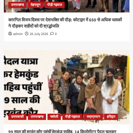
उत्तराखण्ड
देहरादून
पौड़ी गढ़वाल
कारगिल विजय दिवस पर देशभक्ति की दौड़: कोटद्वार में 650 से अधिक धावकों
ने दौड़कर शहीदों को दी श्रद्धांजलि
admin
26 July 2026
0
उत्तरकाशी
उत्तराखण्ड
चमोली
पौड़ी गढ़वाल
रुद्रप्रयाग
हरिद्वार
99 साल की हरवंत कौर पहुंचीं हेमकुंड साहिब, 14 किलोमीटर पैदल चलकर