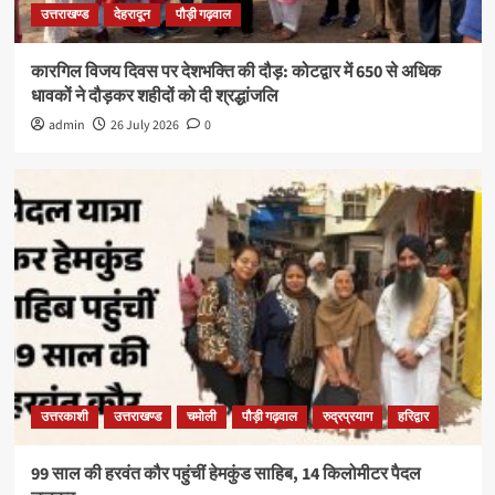
उत्तराखण्ड
देहरादून
पौड़ी गढ़वाल
कारगिल विजय दिवस पर देशभक्ति की दौड़: कोटद्वार में 650 से अधिक
धावकों ने दौड़कर शहीदों को दी श्रद्धांजलि
admin
26 July 2026
0
उत्तरकाशी
उत्तराखण्ड
चमोली
पौड़ी गढ़वाल
रुद्रप्रयाग
हरिद्वार
99 साल की हरवंत कौर पहुंचीं हेमकुंड साहिब, 14 किलोमीटर पैदल