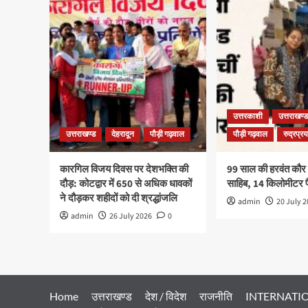
उत्तरकाशी
उत्तराखण्ड
उत्तराखण्ड
देहरादून
पौड़ी गढ़वाल
पौड़ी गढ़वाल
रुद्रप्र
कारगिल विजय दिवस पर देशभक्ति की
99 साल की हरवंत कौर पह
दौड़: कोटद्वार में 650 से अधिक धावकों
साहिब, 14 किलोमीटर
ने दौड़कर शहीदों को दी श्रद्धांजलि
admin
20 July 
admin
26 July 2026
0
Home
उत्तराखण्ड
देश / विदेश
राजनीति
INTERNATI