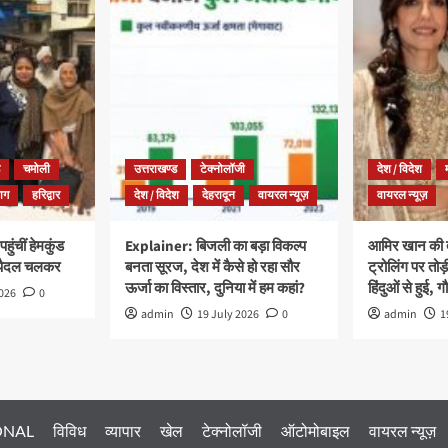
चमोली
उत्तराखण्ड
टेक्नोलॉजी
देश / विदेश
याग
हरिद्वार
देश / विदेश
देहरादून
वायरल न्यूज़
वायरल न्यूज़
ुंचीं हेमकुंड
Explainer: बिजली का बड़ा विकल्प
आमिर खान की त
 पैदल चलकर
बनता सूरज, देश में कैसे हो रहा सौर
ट्रोलिंग पर तोड़
ऊर्जा का विस्तार, दुनिया में हम कहां?
हिंदुओं से हुई, गौ
2026
0
admin
19 July 2026
0
admin
1
ONAL
विविध
व्यापार
खेल
टेक्नोलॉजी
ऑटोमोबाइल
वायरल न्यूज़