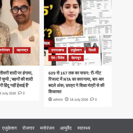
मनोरंजन
महाराष्ट्र
उत्तराखण्ड
एजुकेशन
दिल्ली
देश / विदेश
देहरादून
ीसरी शादी पर हंगामा,
609 से 167 तक का सफर: री-नीट
ी चुप्पी ,’बहनों की शादी
रिजल्ट में NTA का कारनामा, बार-बार
री हिंदू नहीं ईसाई हैं’
बदले अंक; छात्रा ने शिक्षा मंत्री से की
शिकायत
9 July 2026
0
admin
18 July 2026
0
एजुकेशन
रोजगार
मनोरंजन
आयुर्वेद
स्वास्थ्य