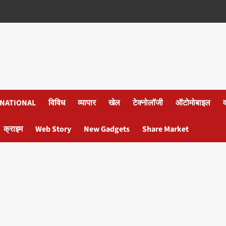
NATIONAL
विविध
व्यापार
खेल
टेक्नोलॉजी
ऑटोमोबाइल
क्राइम
Web Story
New Gadgets
Share Market