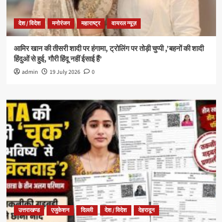
देश / विदेश
मनोरंजन
महाराष्ट्र
वायरल न्यूज़
आमिर खान की तीसरी शादी पर हंगामा, ट्रोलिंग पर तोड़ी चुप्पी ,’बहनों की शादी
हिंदुओं से हुई, गौरी हिंदू नहीं ईसाई हैं’
admin
19 July 2026
0
उत्तराखण्ड
एजुकेशन
दिल्ली
देश / विदेश
देहरादून