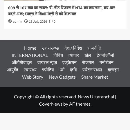
609 से 167 तक का सफर: री-नीट रिजल्ट में NTA का कारनामा, बार-बार
बदले अंक; छात्रा ने शिक्षा मंत्री से की शिकायत
admin
18 July 2026
0
Home
उत्तराखण्ड
देश / विदेश
राजनीति
INTERNATIONAL
विविध
व्यापार
खेल
टेक्नोलॉजी
ऑटोमोबाइल
वायरल न्यूज़
एजुकेशन
रोजगार
मनोरंजन
आयुर्वेद
स्वास्थ्य
ज्योतिष
धर्म
कृषि
पर्यटन स्थल
क्राइम
Web Story
New Gadgets
Share Market
Copyright © All rights reserved. News Uttaranchal
|
CoverNews
by AF themes.