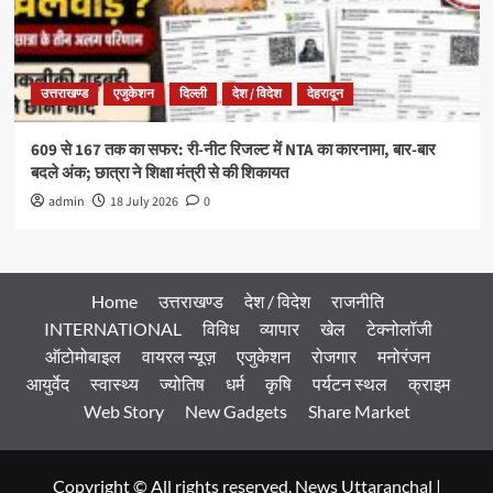
उत्तराखण्ड
एजुकेशन
दिल्ली
देश / विदेश
देहरादून
609 से 167 तक का सफर: री-नीट रिजल्ट में NTA का कारनामा, बार-बार
बदले अंक; छात्रा ने शिक्षा मंत्री से की शिकायत
admin
18 July 2026
0
Home
उत्तराखण्ड
देश / विदेश
राजनीति
INTERNATIONAL
विविध
व्यापार
खेल
टेक्नोलॉजी
ऑटोमोबाइल
वायरल न्यूज़
एजुकेशन
रोजगार
मनोरंजन
आयुर्वेद
स्वास्थ्य
ज्योतिष
धर्म
कृषि
पर्यटन स्थल
क्राइम
Web Story
New Gadgets
Share Market
Copyright © All rights reserved. News Uttaranchal
|