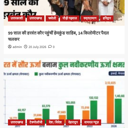
उत्तरकाशी
उत्तराखण्ड
चमोली
पौड़ी गढ़वाल
रुद्रप्रयाग
हरिद्वार
99 साल की हरवंत कौर पहुंचीं हेमकुंड साहिब, 14 किलोमीटर पैदल
चलकर
admin
20 July 2026
0
उत्तराखण्ड
टेक्नोलॉजी
देश / विदेश
देहरादून
वायरल न्यूज़