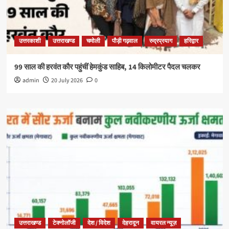
उत्तरकाशी
उत्तराखण्ड
चमोली
पौड़ी गढ़वाल
रुद्रप्रयाग
हरिद्वार
99 साल की हरवंत कौर पहुंचीं हेमकुंड साहिब, 14 किलोमीटर पैदल चलकर
admin
20 July 2026
0
उत्तराखण्ड
टेक्नोलॉजी
देश / विदेश
देहरादून
वायरल न्यूज़