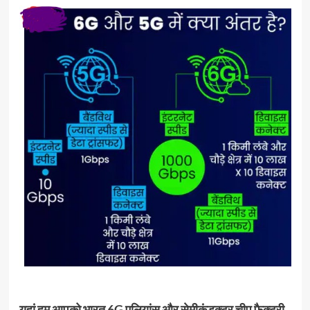
यहां हम आपको भारत 6G एलियांस और सेमीकंडक्टर चीप फैक्ट्री