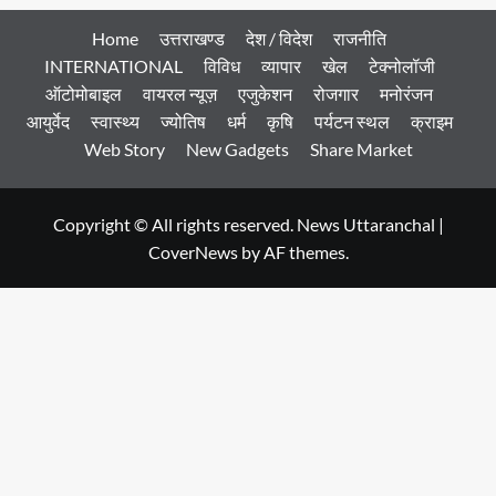
Home
उत्तराखण्ड
देश / विदेश
राजनीति
INTERNATIONAL
विविध
व्यापार
खेल
टेक्नोलॉजी
ऑटोमोबाइल
वायरल न्यूज़
एजुकेशन
रोजगार
मनोरंजन
आयुर्वेद
स्वास्थ्य
ज्योतिष
धर्म
कृषि
पर्यटन स्थल
क्राइम
Web Story
New Gadgets
Share Market
Copyright © All rights reserved. News Uttaranchal
|
CoverNews
by AF themes.