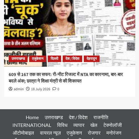
उत्तराखण्ड
एजुकेशन
दिल्ली
देश / विदेश
देहरादून
609 से 167 तक का सफर: री-नीट रिजल्ट में NTA का कारनामा, बार-बार
बदले अंक; छात्रा ने शिक्षा मंत्री से की शिकायत
admin
18 July 2026
0
Home
उत्तराखण्ड
देश / विदेश
राजनीति
INTERNATIONAL
विविध
व्यापार
खेल
टेक्नोलॉजी
ऑटोमोबाइल
वायरल न्यूज़
एजुकेशन
रोजगार
मनोरंजन