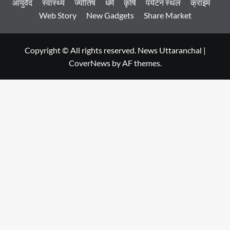
आयुर्वेद
स्वास्थ्य
ज्योतिष
धर्म
कृषि
पर्यटन स्थल
क्राइम
Web Story
New Gadgets
Share Market
Copyright © All rights reserved. News Uttaranchal
|
CoverNews
by AF themes.