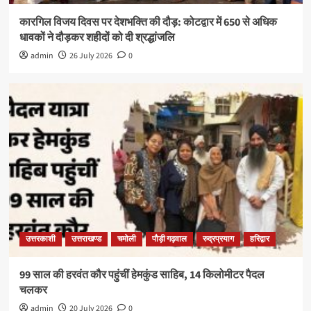
कारगिल विजय दिवस पर देशभक्ति की दौड़: कोटद्वार में 650 से अधिक
धावकों ने दौड़कर शहीदों को दी श्रद्धांजलि
admin
26 July 2026
0
उत्तरकाशी
उत्तराखण्ड
चमोली
पौड़ी गढ़वाल
रुद्रप्रयाग
हरिद्वार
99 साल की हरवंत कौर पहुंचीं हेमकुंड साहिब, 14 किलोमीटर पैदल
चलकर
admin
20 July 2026
0