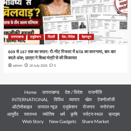
उत्तराखण्ड
एजुकेशन
दिल्ली
देश / विदेश
देहरादून
609 से 167 तक का सफर: री-नीट रिजल्ट में NTA का कारनामा, बार-बार
बदले अंक; छात्रा ने शिक्षा मंत्री से की शिकायत
admin
18 July 2026
0
Home
उत्तराखण्ड
देश / विदेश
राजनीति
INTERNATIONAL
विविध
व्यापार
खेल
टेक्नोलॉजी
ऑटोमोबाइल
वायरल न्यूज़
एजुकेशन
रोजगार
मनोरंजन
आयुर्वेद
स्वास्थ्य
ज्योतिष
धर्म
कृषि
पर्यटन स्थल
क्राइम
Web Story
New Gadgets
Share Market