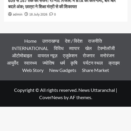
609 से 167 तक का सफर: री-नीट रिजल्ट में NTA का कारनामा, बार-बार
बदले अंक; छात्रा ने शिक्षा मंत्री से की शिकायत
admin
18 July 2026
0
Home
उत्तराखण्ड
देश / विदेश
राजनीति
INTERNATIONAL
विविध
व्यापार
खेल
टेक्नोलॉजी
ऑटोमोबाइल
वायरल न्यूज़
एजुकेशन
रोजगार
मनोरंजन
आयुर्वेद
स्वास्थ्य
ज्योतिष
धर्म
कृषि
पर्यटन स्थल
क्राइम
Web Story
New Gadgets
Share Market
Copyright © All rights reserved. News Uttaranchal
|
CoverNews
by AF themes.