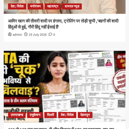
देश / विदेश
मनोरंजन
महाराष्ट्र
वायरल न्यूज़
आमिर खान की तीसरी शादी पर हंगामा, ट्रोलिंग पर तोड़ी चुप्पी ,’बहनों की शादी
हिंदुओं से हुई, गौरी हिंदू नहीं ईसाई हैं’
admin
19 July 2026
0
उत्तराखण्ड
एजुकेशन
दिल्ली
देश / विदेश
देहरादून