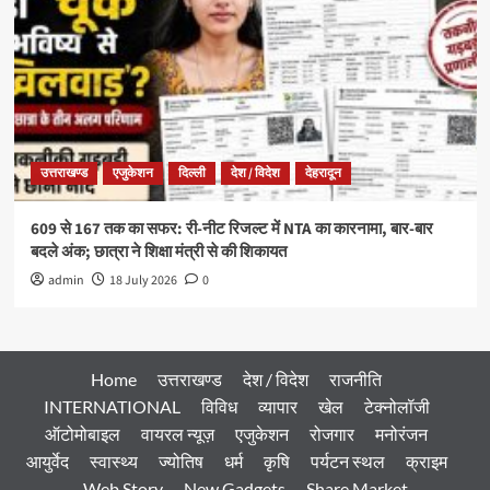
उत्तराखण्ड
एजुकेशन
दिल्ली
देश / विदेश
देहरादून
609 से 167 तक का सफर: री-नीट रिजल्ट में NTA का कारनामा, बार-बार
बदले अंक; छात्रा ने शिक्षा मंत्री से की शिकायत
admin
18 July 2026
0
Home
उत्तराखण्ड
देश / विदेश
राजनीति
INTERNATIONAL
विविध
व्यापार
खेल
टेक्नोलॉजी
ऑटोमोबाइल
वायरल न्यूज़
एजुकेशन
रोजगार
मनोरंजन
आयुर्वेद
स्वास्थ्य
ज्योतिष
धर्म
कृषि
पर्यटन स्थल
क्राइम
Web Story
New Gadgets
Share Market