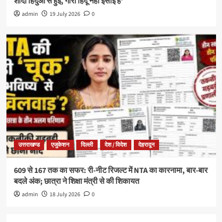
शादी हिंदुओं से हुई, गौरी हिंदू नहीं ईसाई हैं’
admin
19 July 2026
0
उत्तराखण्ड
एजुकेशन
दिल्ली
देश / विदेश
देहरादून
609 से 167 तक का सफर: री-नीट रिजल्ट में NTA का कारनामा, बार-बार
बदले अंक; छात्रा ने शिक्षा मंत्री से की शिकायत
admin
18 July 2026
0