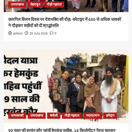
उत्तराखण्ड
देहरादून
पौड़ी गढ़वाल
कारगिल विजय दिवस पर देशभक्ति की दौड़: कोटद्वार में 650 से अधिक धावकों
ने दौड़कर शहीदों को दी श्रद्धांजलि
admin
26 July 2026
0
उत्तरकाशी
उत्तराखण्ड
चमोली
पौड़ी गढ़वाल
रुद्रप्रयाग
हरिद्वार
99 साल की हरवंत कौर पहुंचीं हेमकुंड साहिब, 14 किलोमीटर पैदल चलकर