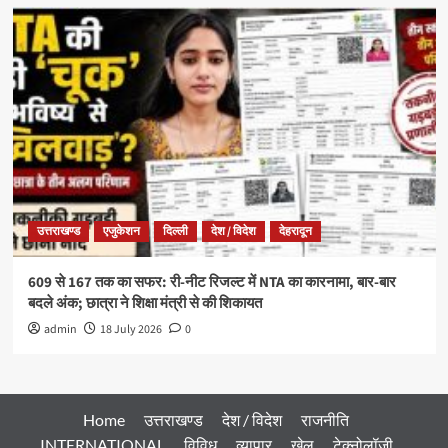
उत्तराखण्ड
एजुकेशन
दिल्ली
देश / विदेश
देहरादून
609 से 167 तक का सफर: री-नीट रिजल्ट में NTA का कारनामा, बार-बार
बदले अंक; छात्रा ने शिक्षा मंत्री से की शिकायत
admin
18 July 2026
0
Home
उत्तराखण्ड
देश / विदेश
राजनीति
INTERNATIONAL
विविध
व्यापार
खेल
टेक्नोलॉजी