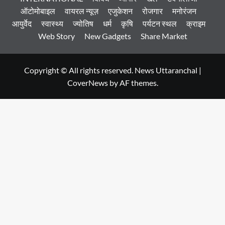
ऑटोमोबाइल
वायरल न्यूज़
एजुकेशन
रोजगार
मनोरंजन
आयुर्वेद
स्वास्थ्य
ज्योतिष
धर्म
कृषि
पर्यटन स्थल
क्राइम
Web Story
New Gadgets
Share Market
Copyright © All rights reserved. News Uttaranchal
|
CoverNews
by AF themes.