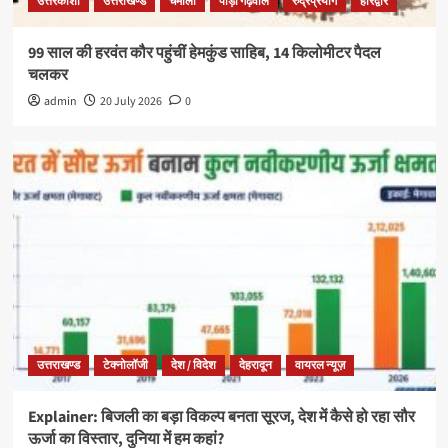
उत्तरकाशी
उत्तराखण्ड
चमोली
पौड़ी गढ़वाल
रुद्रप्रयाग
हरिद्वार
99 साल की हरवंत कौर पहुंचीं हेमकुंड साहिब, 14 किलोमीटर पैदल
चलकर
admin
20 July 2026
0
उत्तराखण्ड
टेक्नोलॉजी
देश / विदेश
देहरादून
वायरल न्यूज़
Explainer: बिजली का बड़ा विकल्प बनता सूरज, देश में कैसे हो रहा सौर
ऊर्जा का विस्तार, दुनिया में हम कहां?