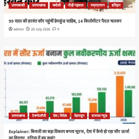
उत्तरकाशी
उत्तराखण्ड
चमोली
पौड़ी गढ़वाल
रुद्रप्रयाग
हरिद्वार
99 साल की हरवंत कौर पहुंचीं हेमकुंड साहिब, 14 किलोमीटर पैदल चलकर
admin
20 July 2026
0
उत्तराखण्ड
टेक्नोलॉजी
देश / विदेश
देहरादून
वायरल न्यूज़
Explainer: बिजली का बड़ा विकल्प बनता सूरज, देश में कैसे हो रहा सौर ऊर्जा
का विस्तार, दुनिया में हम कहां?