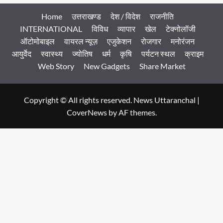
Home
उत्तराखण्ड
देश / विदेश
राजनीति
INTERNATIONAL
विविध
व्यापार
खेल
टेक्नोलॉजी
ऑटोमोबाइल
वायरल न्यूज़
एजुकेशन
रोजगार
मनोरंजन
आयुर्वेद
स्वास्थ्य
ज्योतिष
धर्म
कृषि
पर्यटन स्थल
क्राइम
Web Story
New Gadgets
Share Market
Copyright © All rights reserved. News Uttaranchal
|
CoverNews
by AF themes.