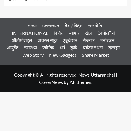
Home
उत्तराखण्ड
देश / विदेश
राजनीति
INTERNATIONAL
विविध
व्यापार
खेल
टेक्नोलॉजी
ऑटोमोबाइल
वायरल न्यूज़
एजुकेशन
रोजगार
मनोरंजन
आयुर्वेद
स्वास्थ्य
ज्योतिष
धर्म
कृषि
पर्यटन स्थल
क्राइम
Web Story
New Gadgets
Share Market
Copyright © All rights reserved. News Uttaranchal
|
CoverNews
by AF themes.