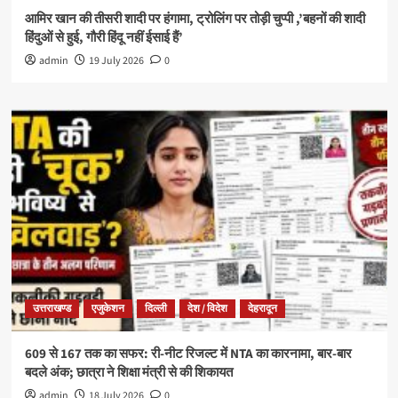
आमिर खान की तीसरी शादी पर हंगामा, ट्रोलिंग पर तोड़ी चुप्पी ,’बहनों की शादी
हिंदुओं से हुई, गौरी हिंदू नहीं ईसाई हैं’
admin
19 July 2026
0
उत्तराखण्ड
एजुकेशन
दिल्ली
देश / विदेश
देहरादून
609 से 167 तक का सफर: री-नीट रिजल्ट में NTA का कारनामा, बार-बार
बदले अंक; छात्रा ने शिक्षा मंत्री से की शिकायत
admin
18 July 2026
0