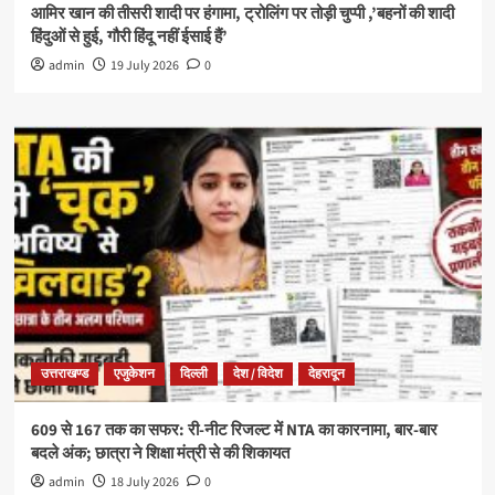
आमिर खान की तीसरी शादी पर हंगामा, ट्रोलिंग पर तोड़ी चुप्पी ,’बहनों की शादी
हिंदुओं से हुई, गौरी हिंदू नहीं ईसाई हैं’
admin
19 July 2026
0
उत्तराखण्ड
एजुकेशन
दिल्ली
देश / विदेश
देहरादून
609 से 167 तक का सफर: री-नीट रिजल्ट में NTA का कारनामा, बार-बार
बदले अंक; छात्रा ने शिक्षा मंत्री से की शिकायत
admin
18 July 2026
0