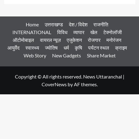
Home
उत्तराखण्ड
देश / विदेश
राजनीति
INTERNATIONAL
विविध
व्यापार
खेल
टेक्नोलॉजी
ऑटोमोबाइल
वायरल न्यूज़
एजुकेशन
रोजगार
मनोरंजन
आयुर्वेद
स्वास्थ्य
ज्योतिष
धर्म
कृषि
पर्यटन स्थल
क्राइम
Web Story
New Gadgets
Share Market
Copyright © All rights reserved. News Uttaranchal
|
CoverNews
by AF themes.