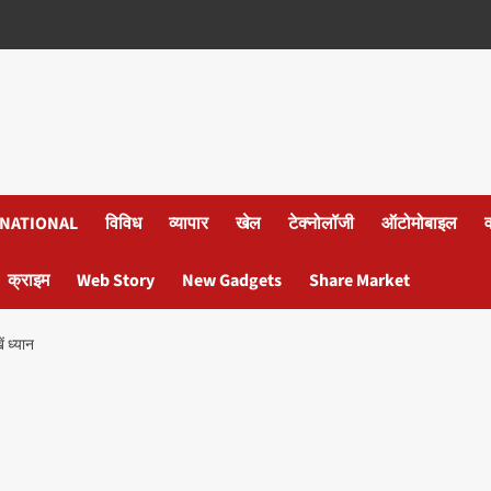
NATIONAL
विविध
व्यापार
खेल
टेक्नोलॉजी
ऑटोमोबाइल
क्राइम
Web Story
New Gadgets
Share Market
ं ध्यान