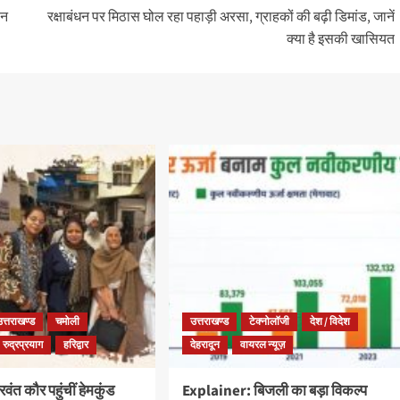
ान
रक्षाबंधन पर मिठास घोल रहा पहाड़ी अरसा, ग्राहकों की बढ़ी डिमांड, जानें
क्या है इसकी खासियत
उत्तराखण्ड
चमोली
उत्तराखण्ड
टेक्नोलॉजी
देश / विदेश
रुद्रप्रयाग
हरिद्वार
देहरादून
वायरल न्यूज़
ंत कौर पहुंचीं हेमकुंड
Explainer: बिजली का बड़ा विकल्प