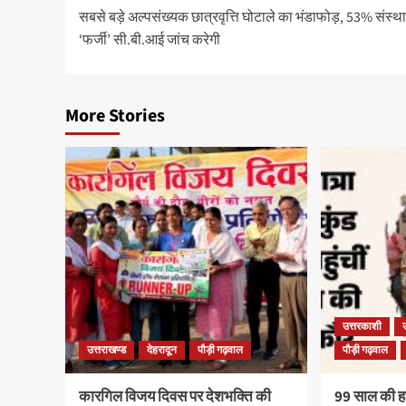
सबसे बड़े अल्पसंख्यक छात्रवृत्ति घोटाले का भंडाफोड़, 53% संस्थ
‘फर्जी’ सी.बी.आई जांच करेगी
More Stories
उत्तरकाशी
उत्तराखण्ड
देहरादून
पौड़ी गढ़वाल
पौड़ी गढ़वाल
कारगिल विजय दिवस पर देशभक्ति की
99 साल की हरव