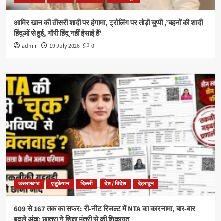
आमिर खान की तीसरी शादी पर हंगामा, ट्रोलिंग पर तोड़ी चुप्पी ,’बहनों की शादी
हिंदुओं से हुई, गौरी हिंदू नहीं ईसाई हैं’
admin
19 July 2026
0
उत्तराखण्ड
एजुकेशन
दिल्ली
देश / विदेश
देहरादून
609 से 167 तक का सफर: री-नीट रिजल्ट में NTA का कारनामा, बार-बार
बदले अंक; छात्रा ने शिक्षा मंत्री से की शिकायत