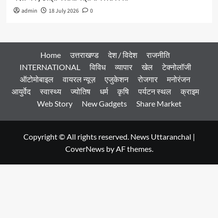
admin
18 July 2026
0
Home
उत्तराखण्ड
देश / विदेश
राजनीति
INTERNATIONAL
विविध
व्यापार
खेल
टेक्नोलॉजी
ऑटोमोबाइल
वायरल न्यूज़
एजुकेशन
रोजगार
मनोरंजन
आयुर्वेद
स्वास्थ्य
ज्योतिष
धर्म
कृषि
पर्यटन स्थल
क्राइम
Web Story
New Gadgets
Share Market
Copyright © All rights reserved. News Uttaranchal
|
CoverNews
by AF themes.