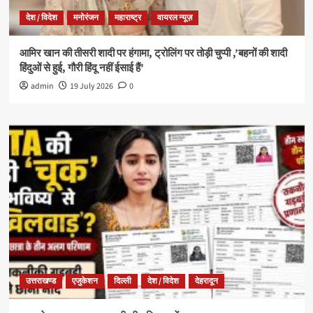
देश / विदेश
मनोरंजन
महाराष्ट्र
वायरल न्यूज़
आमिर खान की तीसरी शादी पर हंगामा, ट्रोलिंग पर तोड़ी चुप्पी ,’बहनों की शादी
हिंदुओं से हुई, गौरी हिंदू नहीं ईसाई हैं’
admin
19 July 2026
0
उत्तराखण्ड
एजुकेशन
दिल्ली
देश / विदेश
देहरादून