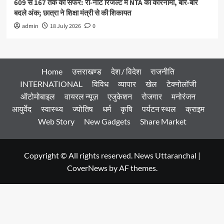
609 से 167 तक का सफर: री-नीट रिजल्ट में NTA का कारनामा, बार-बार
बदले अंक; छात्रा ने शिक्षा मंत्री से की शिकायत
admin
18 July 2026
0
Home
उत्तराखण्ड
देश / विदेश
राजनीति
INTERNATIONAL
विविध
व्यापार
खेल
टेक्नोलॉजी
ऑटोमोबाइल
वायरल न्यूज़
एजुकेशन
रोजगार
मनोरंजन
आयुर्वेद
स्वास्थ्य
ज्योतिष
धर्म
कृषि
पर्यटन स्थल
क्राइम
Web Story
New Gadgets
Share Market
Copyright © All rights reserved. News Uttaranchal
|
CoverNews
by AF themes.