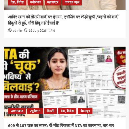
देश / विदेश
मनोरंजन
महाराष्ट्र
वायरल न्यूज़
आमिर खान की तीसरी शादी पर हंगामा, ट्रोलिंग पर तोड़ी चुप्पी ,’बहनों की शादी
हिंदुओं से हुई, गौरी हिंदू नहीं ईसाई हैं’
admin
19 July 2026
0
उत्तराखण्ड
एजुकेशन
दिल्ली
देश / विदेश
देहरादून
609 से 167 तक का सफर: री-नीट रिजल्ट में NTA का कारनामा, बार-बार