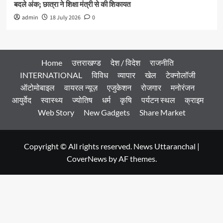
बदले अंक; छात्रा ने शिक्षा मंत्री से की शिकायत
admin
18 July 2026
0
Home
उत्तराखण्ड
देश / विदेश
राजनीति
INTERNATIONAL
विविध
व्यापार
खेल
टेक्नोलॉजी
ऑटोमोबाइल
वायरल न्यूज़
एजुकेशन
रोजगार
मनोरंजन
आयुर्वेद
स्वास्थ्य
ज्योतिष
धर्म
कृषि
पर्यटन स्थल
क्राइम
Web Story
New Gadgets
Share Market
Copyright © All rights reserved. News Uttaranchal
|
CoverNews
by AF themes.