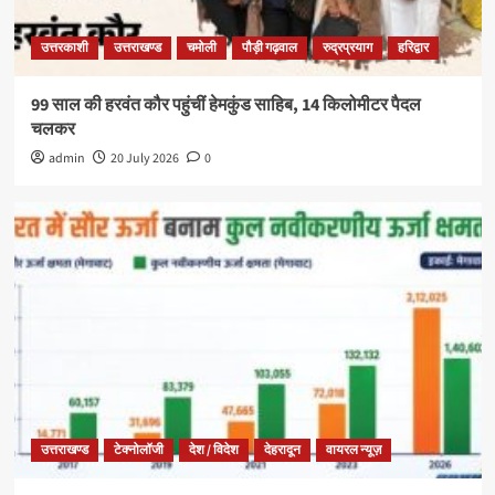
उत्तरकाशी
उत्तराखण्ड
चमोली
पौड़ी गढ़वाल
रुद्रप्रयाग
हरिद्वार
99 साल की हरवंत कौर पहुंचीं हेमकुंड साहिब, 14 किलोमीटर पैदल
चलकर
admin
20 July 2026
0
उत्तराखण्ड
टेक्नोलॉजी
देश / विदेश
देहरादून
वायरल न्यूज़