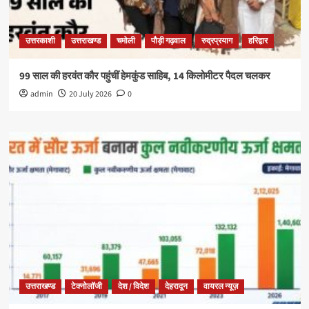
उत्तरकाशी
उत्तराखण्ड
चमोली
पौड़ी गढ़वाल
रुद्रप्रयाग
हरिद्वार
99 साल की हरवंत कौर पहुंचीं हेमकुंड साहिब, 14 किलोमीटर पैदल चलकर
admin
20 July 2026
0
उत्तराखण्ड
टेक्नोलॉजी
देश / विदेश
देहरादून
वायरल न्यूज़