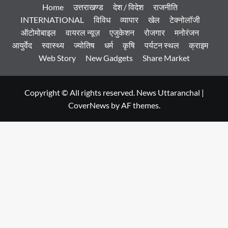
Home
उत्तराखण्ड
देश / विदेश
राजनीति
INTERNATIONAL
विविध
व्यापार
खेल
टेक्नोलॉजी
ऑटोमोबाइल
वायरल न्यूज़
एजुकेशन
रोजगार
मनोरंजन
आयुर्वेद
स्वास्थ्य
ज्योतिष
धर्म
कृषि
पर्यटन स्थल
क्राइम
Web Story
New Gadgets
Share Market
Copyright © All rights reserved. News Uttaranchal
|
CoverNews
by AF themes.