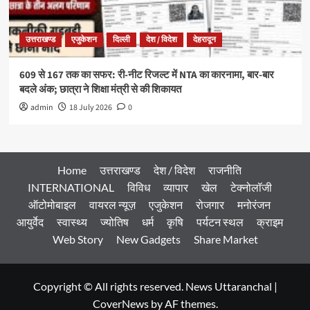
उत्तराखण्ड
एजुकेशन
दिल्ली
देश / विदेश
देहरादून
609 से 167 तक का सफर: री-नीट रिजल्ट में NTA का कारनामा, बार-बार
बदले अंक; छात्रा ने शिक्षा मंत्री से की शिकायत
admin
18 July 2026
0
Home
उत्तराखण्ड
देश / विदेश
राजनीति
INTERNATIONAL
विविध
व्यापार
खेल
टेक्नोलॉजी
ऑटोमोबाइल
वायरल न्यूज़
एजुकेशन
रोजगार
मनोरंजन
आयुर्वेद
स्वास्थ्य
ज्योतिष
धर्म
कृषि
पर्यटन स्थल
क्राइम
Web Story
New Gadgets
Share Market
Copyright © All rights reserved. News Uttaranchal
|
CoverNews
by AF themes.