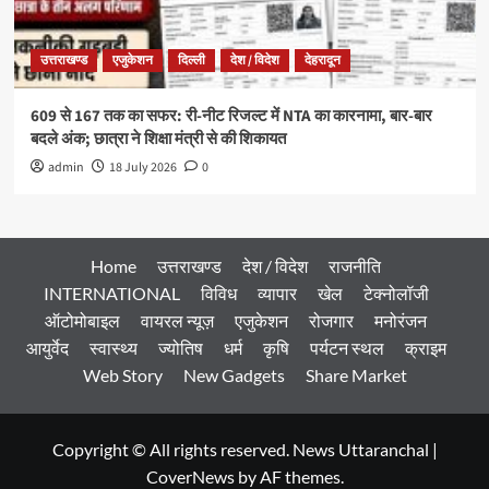
उत्तराखण्ड
एजुकेशन
दिल्ली
देश / विदेश
देहरादून
609 से 167 तक का सफर: री-नीट रिजल्ट में NTA का कारनामा, बार-बार
बदले अंक; छात्रा ने शिक्षा मंत्री से की शिकायत
admin
18 July 2026
0
Home
उत्तराखण्ड
देश / विदेश
राजनीति
INTERNATIONAL
विविध
व्यापार
खेल
टेक्नोलॉजी
ऑटोमोबाइल
वायरल न्यूज़
एजुकेशन
रोजगार
मनोरंजन
आयुर्वेद
स्वास्थ्य
ज्योतिष
धर्म
कृषि
पर्यटन स्थल
क्राइम
Web Story
New Gadgets
Share Market
Copyright © All rights reserved. News Uttaranchal
|
CoverNews
by AF themes.