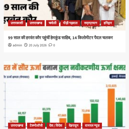
उत्तरकाशी
उत्तराखण्ड
चमोली
पौड़ी गढ़वाल
रुद्रप्रयाग
हरिद्वार
99 साल की हरवंत कौर पहुंचीं हेमकुंड साहिब, 14 किलोमीटर पैदल चलकर
admin
20 July 2026
0
उत्तराखण्ड
टेक्नोलॉजी
देश / विदेश
देहरादून
वायरल न्यूज़