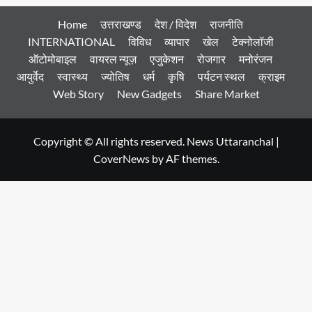
Home
उत्तराखण्ड
देश / विदेश
राजनीति
INTERNATIONAL
विविध
व्यापार
खेल
टेक्नोलॉजी
ऑटोमोबाइल
वायरल न्यूज़
एजुकेशन
रोजगार
मनोरंजन
आयुर्वेद
स्वास्थ्य
ज्योतिष
धर्म
कृषि
पर्यटन स्थल
क्राइम
Web Story
New Gadgets
Share Market
Copyright © All rights reserved. News Uttaranchal
|
CoverNews
by AF themes.