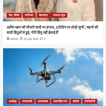
देश / विदेश
मनोरंजन
महाराष्ट्र
वायरल न्यूज़
आमिर खान की तीसरी शादी पर हंगामा, ट्रोलिंग पर तोड़ी चुप्पी ,’बहनों की
शादी हिंदुओं से हुई, गौरी हिंदू नहीं ईसाई हैं’
admin
19 July 2026
0
अल्मोड़ा
उत्तरकाशी
उत्तराखण्ड
उधम सिंह नगर
चमोली
टेक्नोलॉजी