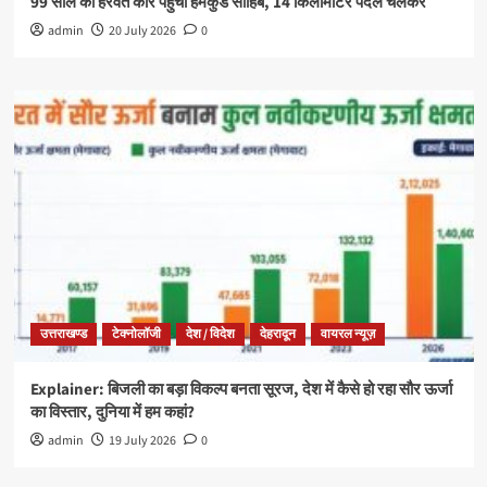
99 साल की हरवंत कौर पहुंचीं हेमकुंड साहिब, 14 किलोमीटर पैदल चलकर
admin
20 July 2026
0
उत्तराखण्ड
टेक्नोलॉजी
देश / विदेश
देहरादून
वायरल न्यूज़
Explainer: बिजली का बड़ा विकल्प बनता सूरज, देश में कैसे हो रहा सौर ऊर्जा
का विस्तार, दुनिया में हम कहां?
admin
19 July 2026
0