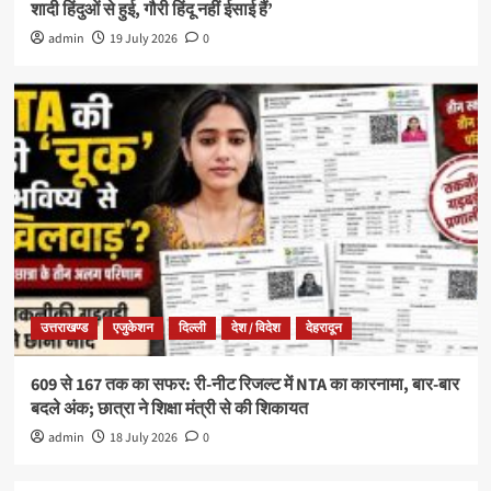
शादी हिंदुओं से हुई, गौरी हिंदू नहीं ईसाई हैं’
admin
19 July 2026
0
उत्तराखण्ड
एजुकेशन
दिल्ली
देश / विदेश
देहरादून
609 से 167 तक का सफर: री-नीट रिजल्ट में NTA का कारनामा, बार-बार
बदले अंक; छात्रा ने शिक्षा मंत्री से की शिकायत
admin
18 July 2026
0