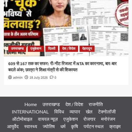
उत्तराखण्ड
एजुकेशन
दिल्ली
देश / विदेश
देहरादून
609 से 167 तक का सफर: री-नीट रिजल्ट में NTA का कारनामा, बार-बार
बदले अंक; छात्रा ने शिक्षा मंत्री से की शिकायत
admin
18 July 2026
0
Home
उत्तराखण्ड
देश / विदेश
राजनीति
INTERNATIONAL
विविध
व्यापार
खेल
टेक्नोलॉजी
ऑटोमोबाइल
वायरल न्यूज़
एजुकेशन
रोजगार
मनोरंजन
आयुर्वेद
स्वास्थ्य
ज्योतिष
धर्म
कृषि
पर्यटन स्थल
क्राइम