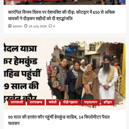
कारगिल विजय दिवस पर देशभक्ति की दौड़: कोटद्वार में 650 से अधिक
धावकों ने दौड़कर शहीदों को दी श्रद्धांजलि
admin
26 July 2026
0
उत्तरकाशी
उत्तराखण्ड
चमोली
पौड़ी गढ़वाल
रुद्रप्रयाग
हरिद्वार
99 साल की हरवंत कौर पहुंचीं हेमकुंड साहिब, 14 किलोमीटर पैदल
चलकर