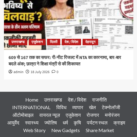
उत्तराखण्ड
एजुकेशन
दिल्ली
देश / विदेश
देहरादून
609 से 167 तक का सफर: री-नीट रिजल्ट में NTA का कारनामा, बार-बार
बदले अंक; छात्रा ने शिक्षा मंत्री से की शिकायत
admin
18 July 2026
0
Home
उत्तराखण्ड
देश / विदेश
राजनीति
INTERNATIONAL
विविध
व्यापार
खेल
टेक्नोलॉजी
ऑटोमोबाइल
वायरल न्यूज़
एजुकेशन
रोजगार
मनोरंजन
आयुर्वेद
स्वास्थ्य
ज्योतिष
धर्म
कृषि
पर्यटन स्थल
क्राइम
Web Story
New Gadgets
Share Market