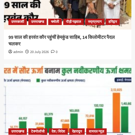
उत्तरकाशी
उत्तराखण्ड
चमोली
पौड़ी गढ़वाल
रुद्रप्रयाग
हरिद्वार
99 साल की हरवंत कौर पहुंचीं हेमकुंड साहिब, 14 किलोमीटर पैदल
चलकर
admin
20 July 2026
0
उत्तराखण्ड
टेक्नोलॉजी
देश / विदेश
देहरादून
वायरल न्यूज़