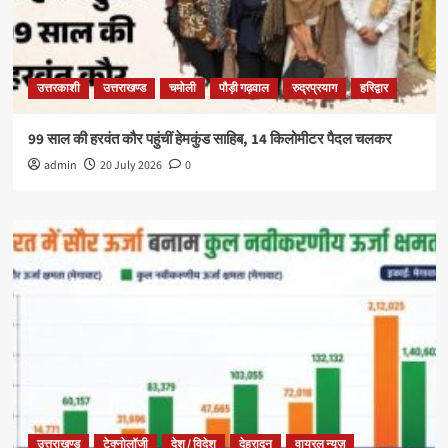
उत्तरकाशी
उत्तराखण्ड
चमोली
पौड़ी गढ़वाल
रुद्रप्रयाग
हरिद्वार
99 साल की हरवंत कौर पहुंचीं हेमकुंड साहिब, 14 किलोमीटर पैदल चलकर
admin
20 July 2026
0
उत्तराखण्ड
टेक्नोलॉजी
देश / विदेश
देहरादून
वायरल न्यूज़