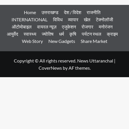
Home
उत्तराखण्ड
देश / विदेश
राजनीति
INTERNATIONAL
विविध
व्यापार
खेल
टेक्नोलॉजी
ऑटोमोबाइल
वायरल न्यूज़
एजुकेशन
रोजगार
मनोरंजन
आयुर्वेद
स्वास्थ्य
ज्योतिष
धर्म
कृषि
पर्यटन स्थल
क्राइम
Web Story
New Gadgets
Share Market
Copyright © All rights reserved. News Uttaranchal
|
CoverNews
by AF themes.